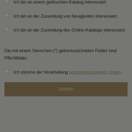
Ich bin an einem gedruckten Katalog interessiert.
Ich bin an der Zusendung von Neuigkeiten interessiert.
Ich bin an der Zusendung des Online-Katalogs interessiert.
Die mit einem Sternchen (*) gekennzeichneten Felder sind
Pflichtfelder.
Ich stimme der Verarbeitung
personenbezogenen Daten
.
SENDEN
Das
Formular
konnte
nicht
gesendet