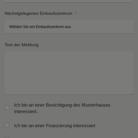
Nächstgelegenes Einkaufszentrum
*
St
H
Text der Meldung
*
*
St
Po
*
*
Ich bin an einer Besichtigung des Musterhauses
interessiert.
Ich bin an einer Finanzierung interessiert