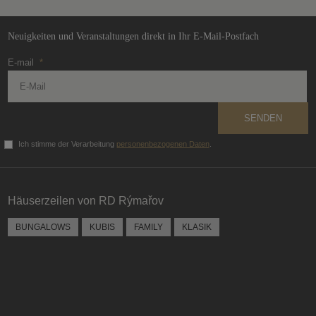
werden
Neuigkeiten und Veranstaltungen direkt in Ihr E-Mail-Postfach
E-mail
*
SENDEN
Ich stimme der Verarbeitung
personenbezogenen Daten
.
Das
Formular
konnte
Häuserzeilen von RD Rýmařov
nicht
gesendet
BUNGALOWS
KUBIS
FAMILY
KLASIK
werden