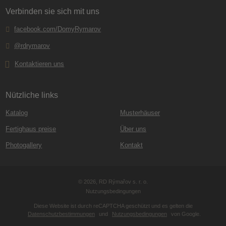
Verbinden sie sich mit uns
facebook.com/DomyRymarov
@rdrymarov
Kontaktieren uns
Nützliche links
Katalog
Musterhäuser
Fertighaus preise
Über uns
Photogallery
Kontakt
© 2026, RD Rýmařov s. r. o.
Nutzungsbedingungen
Diese Website ist durch reCAPTCHA geschützt und es gelten die
Datenschutzbestimmungen
und
Nutzungsbedingungen
von Google.