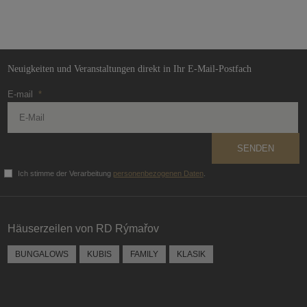
Neuigkeiten und Veranstaltungen direkt in Ihr E-Mail-Postfach
E-mail
*
SENDEN
Ich stimme der Verarbeitung
personenbezogenen Daten
.
Das
Formular
konnte
Häuserzeilen von RD Rýmařov
nicht
gesendet
BUNGALOWS
KUBIS
FAMILY
KLASIK
werden