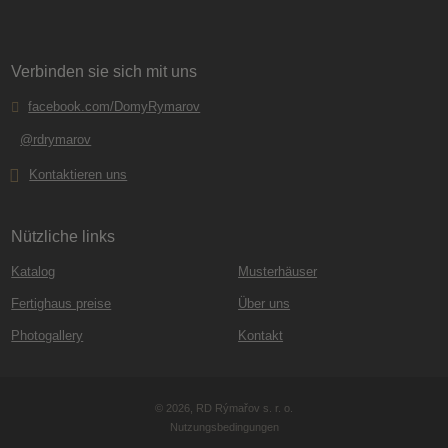
Verbinden sie sich mit uns
facebook.com/DomyRymarov
@rdrymarov
Kontaktieren uns
Nützliche links
Katalog
Musterhäuser
Fertighaus preise
Über uns
Photogallery
Kontakt
© 2026, RD Rýmařov s. r. o.
Nutzungsbedingungen