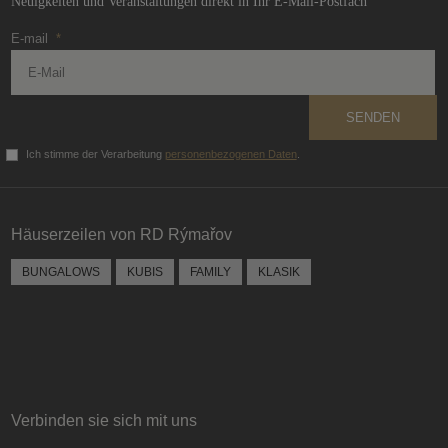
Neuigkeiten und Veranstaltungen direkt in Ihr E-Mail-Postfach
E-mail
*
SENDEN
Ich stimme der Verarbeitung
personenbezogenen Daten
.
Das
Formular
konnte
Häuserzeilen von RD Rýmařov
nicht
gesendet
BUNGALOWS
KUBIS
FAMILY
KLASIK
werden
Verbinden sie sich mit uns