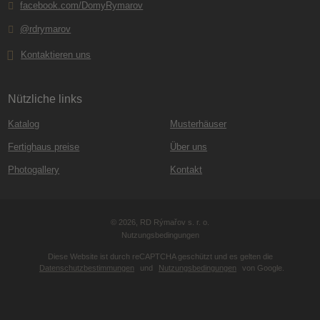
facebook.com/DomyRymarov
@rdrymarov
Kontaktieren uns
Nützliche links
Katalog
Musterhäuser
Fertighaus preise
Über uns
Photogallery
Kontakt
© 2026, RD Rýmařov s. r. o.
Nutzungsbedingungen
Diese Website ist durch reCAPTCHA geschützt und es gelten die
Datenschutzbestimmungen
und
Nutzungsbedingungen
von Google.