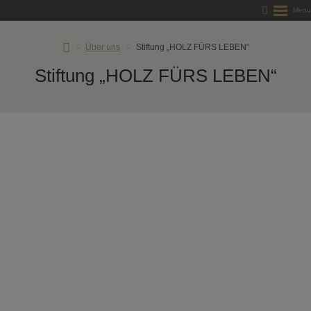
RD
Über uns
Stiftung „HOLZ FÜRS LEBEN“
Rýmařov
Stiftung „HOLZ FÜRS LEBEN“
s.
r.
o.