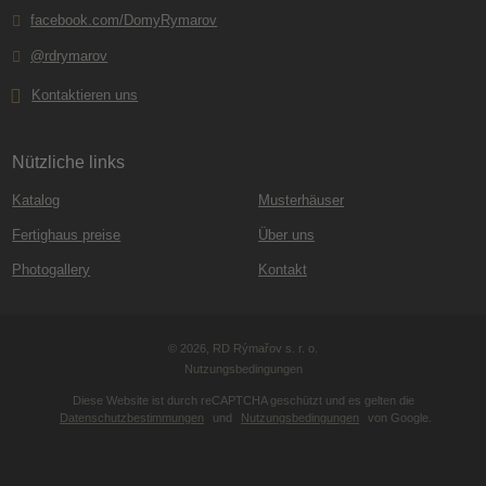
facebook.com/DomyRymarov
@rdrymarov
Kontaktieren uns
Nützliche links
Katalog
Musterhäuser
Fertighaus preise
Über uns
Photogallery
Kontakt
© 2026, RD Rýmařov s. r. o.
Nutzungsbedingungen
Diese Website ist durch reCAPTCHA geschützt und es gelten die
Datenschutzbestimmungen
und
Nutzungsbedingungen
von Google.