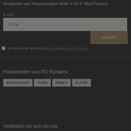
Neuigkeiten und Veranstaltungen direkt in Ihr E-Mail-Postfach
E-mail
*
SENDEN
Ich stimme der Verarbeitung
personenbezogenen Daten
.
Das
Formular
konnte
Häuserzeilen von RD Rýmařov
nicht
gesendet
BUNGALOWS
KUBIS
FAMILY
KLASIK
werden
Verbinden sie sich mit uns