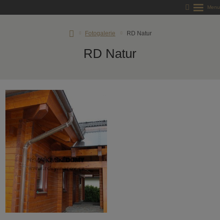
RD
Fotogalerie
RD Natur
Rýmařov
RD Natur
s.
r.
o.