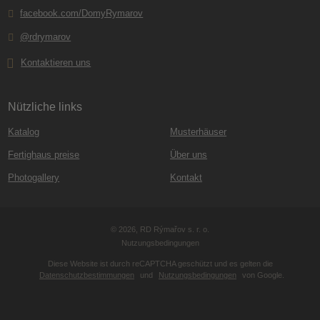
facebook.com/DomyRymarov
@rdrymarov
Kontaktieren uns
Nützliche links
Katalog
Musterhäuser
Fertighaus preise
Über uns
Photogallery
Kontakt
© 2026, RD Rýmařov s. r. o.
Nutzungsbedingungen
Diese Website ist durch reCAPTCHA geschützt und es gelten die
Datenschutzbestimmungen
und
Nutzungsbedingungen
von Google.