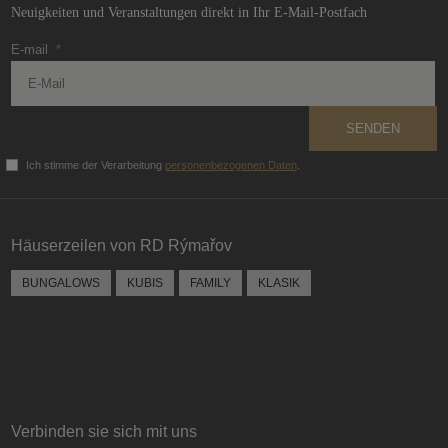
Neuigkeiten und Veranstaltungen direkt in Ihr E-Mail-Postfach
E-mail
*
SENDEN
Ich stimme der Verarbeitung
personenbezogenen Daten
.
Das
Formular
konnte
Häuserzeilen von RD Rýmařov
nicht
gesendet
BUNGALOWS
KUBIS
FAMILY
KLASIK
werden
Verbinden sie sich mit uns