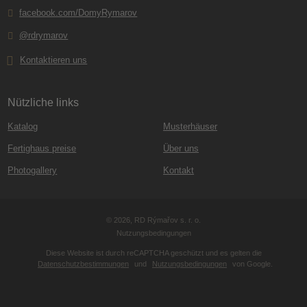
facebook.com/DomyRymarov
@rdrymarov
Kontaktieren uns
Nützliche links
Katalog
Musterhäuser
Fertighaus preise
Über uns
Photogallery
Kontakt
© 2026, RD Rýmařov s. r. o.
Nutzungsbedingungen
Diese Website ist durch reCAPTCHA geschützt und es gelten die
Datenschutzbestimmungen
und
Nutzungsbedingungen
von Google.