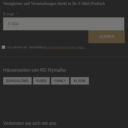
Neuigkeiten und Veranstaltungen direkt in Ihr E-Mail-Postfach
E-mail
*
SENDEN
Ich stimme der Verarbeitung
personenbezogenen Daten
.
Das
Formular
konnte
Häuserzeilen von RD Rýmařov
nicht
gesendet
BUNGALOWS
KUBIS
FAMILY
KLASIK
werden
Verbinden sie sich mit uns