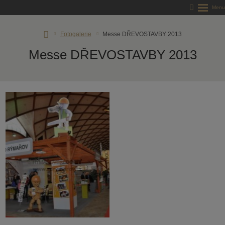
RD
Fotogalerie
Messe DŘEVOSTAVBY 2013
Rýmařov
Messe DŘEVOSTAVBY 2013
s.
r.
o.