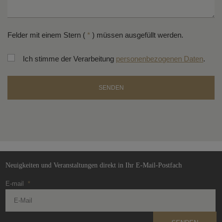
Felder mit einem Stern (
*
) müssen ausgefüllt werden.
Ich stimme der Verarbeitung
personenbezogenen Daten
.
SENDEN
Das
Formular
konnte
nicht
gesendet
Neuigkeiten und Veranstaltungen direkt in Ihr E-Mail-Postfach
werden
E-mail
*