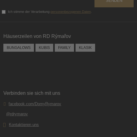
SENDEN
Ich stimme der Verarbeitung
personenbezogenen Daten
.
Das
Formular
konnte
Häuserzeilen von RD Rýmařov
nicht
gesendet
BUNGALOWS
KUBIS
FAMILY
KLASIK
werden
Verbinden sie sich mit uns
facebook.com/DomyRymarov
@rdrymarov
Kontaktieren uns