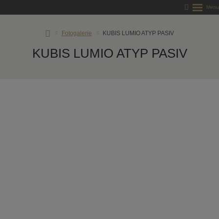
RD
Fotogalerie
KUBIS LUMIO ATYP PASIV
Rýmařov
KUBIS LUMIO ATYP PASIV
s.
r.
o.