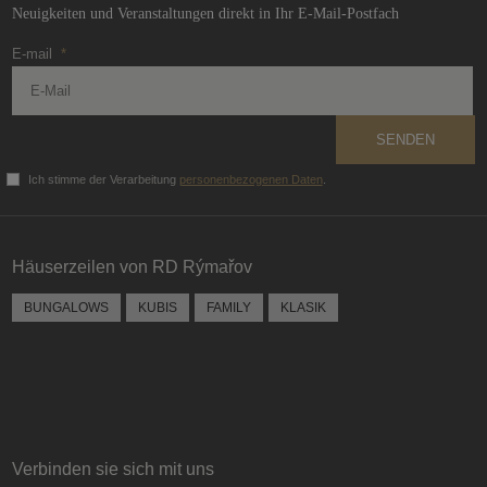
Neuigkeiten und Veranstaltungen direkt in Ihr E-Mail-Postfach
E-mail
*
SENDEN
Ich stimme der Verarbeitung
personenbezogenen Daten
.
Das
Formular
konnte
Häuserzeilen von RD Rýmařov
nicht
gesendet
BUNGALOWS
KUBIS
FAMILY
KLASIK
werden
Verbinden sie sich mit uns