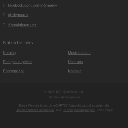
facebook.com/DomyRymarov
@rdrymarov
Kontaktieren uns
Nützliche links
Katalog
Musterhäuser
Fertighaus preise
Über uns
Photogallery
Kontakt
© 2026, RD Rýmařov s. r. o.
Nutzungsbedingungen
Diese Website ist durch reCAPTCHA geschützt und es gelten die
Datenschutzbestimmungen
und
Nutzungsbedingungen
von Google.