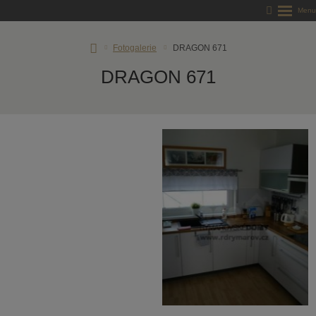
RD
Fotogalerie
DRAGON 671
Rýmařov
DRAGON 671
s.
r.
o.